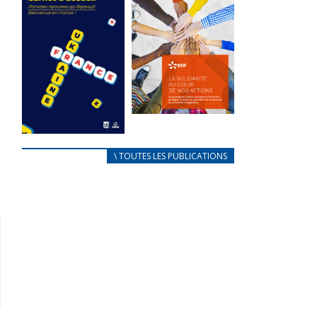
des conflits
l’élu local
d’intérêts
3 avril 2024
18 septembre 2023
Mise à jour avril
FEUILLETER
2024
FEUILLETER
La solidarité
au coeur de
CARNET
\ TOUTES LES PUBLICATIONS
nos actions
D’ACCUEIL
18 septembre 2023
FRANÇAIS/UKRAINIEN
25 avril 2022
FEUILLETER
Afin
d’accompagner
au mieux les
réfugiés
ukrainiens arrivés
en France,...
FEUILLETER