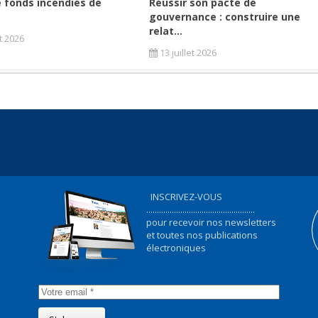
 fonds incendies de
Réussir son pacte de
gouvernance : construire une
relat...
et 2026
13 juillet 2026
INSCRIVEZ-VOUS
...................................................
pour recevoir nos newsletters
et toutes nos publications
électroniques