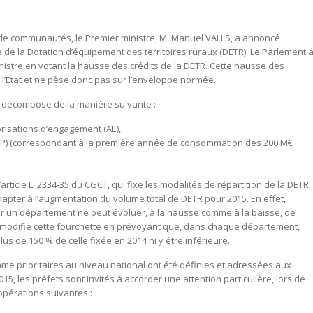
de communautés, le Premier ministre, M. Manuel VALLS, a annoncé
e de la Dotation d’équipement des territoires ruraux (DETR). Le Parlement 
inistre en votant la hausse des crédits de la DETR. Cette hausse des
e l’Etat et ne pèse donc pas sur l’enveloppe normée.
e décompose de la manière suivante :
risations d’engagement (AE),
CP) (correspondant à la première année de consommation des 200 M€
l’article L. 2334-35 du CGCT, qui fixe les modalités de répartition de la DETR
apter à l’augmentation du volume total de DETR pour 2015. En effet,
par un département ne peut évoluer, à la hausse comme à la baisse, de
té modifie cette fourchette en prévoyant que, dans chaque département,
s de 150 % de celle fixée en 2014 ni y être inférieure.
 prioritaires au niveau national ont été définies et adressées aux
2015, les préfets sont invités à accorder une attention particulière, lors de
opérations suivantes :