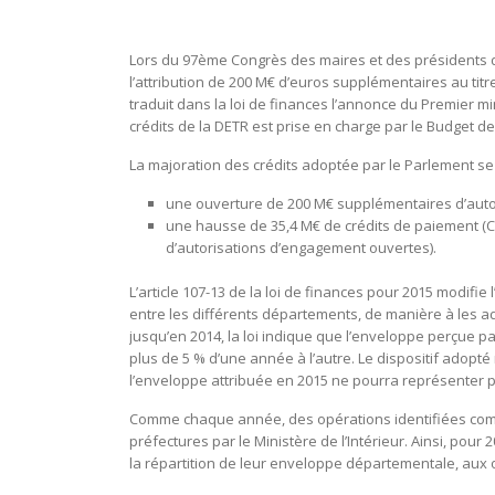
Lors du 97ème Congrès des maires et des présidents 
l’attribution de 200 M€ d’euros supplémentaires au titr
traduit dans la loi de finances l’annonce du Premier m
crédits de la DETR est prise en charge par le Budget d
La majoration des crédits adoptée par le Parlement s
une ouverture de 200 M€ supplémentaires d’auto
une hausse de 35,4 M€ de crédits de paiement (
d’autorisations d’engagement ouvertes).
L’article 107-13 de la loi de finances pour 2015 modifie 
entre les différents départements, de manière à les ad
jusqu’en 2014, la loi indique que l’enveloppe perçue 
plus de 5 % d’une année à l’autre. Le dispositif adop
l’enveloppe attribuée en 2015 ne pourra représenter plu
Comme chaque année, des opérations identifiées comme
préfectures par le Ministère de l’Intérieur. Ainsi, pour 
la répartition de leur enveloppe départementale, aux 