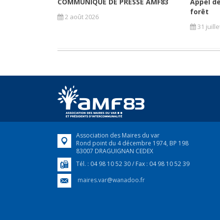
COMMUNIQUÉ DE PRESSE AMF83
Appel de
forêt
2 août 2026
31 juill
Association des Maires du var
Rond point du 4 décembre 1974, BP 198
83007 DRAGUIGNAN CEDEX
Tél. : 04 98 10 52 30 / Fax : 04 98 10 52 39
maires.var@wanadoo.fr