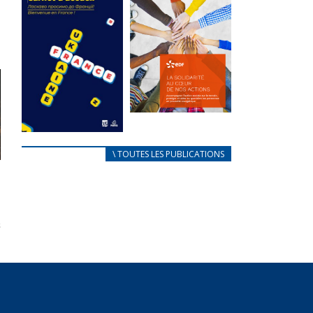
des conflits
l’élu local
d’intérêts
3 avril 2024
18 septembre 2023
Mise à jour avril
FEUILLETER
2024
FEUILLETER
La solidarité
au coeur de
CARNET
\ TOUTES LES PUBLICATIONS
nos actions
D’ACCUEIL
18 septembre 2023
FRANÇAIS/UKRAINIEN
25 avril 2022
FEUILLETER
Afin
d’accompagner
au mieux les
réfugiés
ukrainiens arrivés
en France,...
FEUILLETER