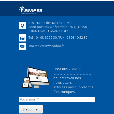
Afin d’accompagner au mieux les réfugiés
ukrainiens arrivés en France,...
FEUILLETER
Association des Maires du var
Rond point du 4 décembre 1974, BP 198
83007 DRAGUIGNAN CEDEX
Tél. : 04 98 10 52 30 / Fax : 04 98 10 52 39
maires.var@wanadoo.fr
INSCRIVEZ-VOUS
...................................................
pour recevoir nos
newsletters
et toutes nos publications
électroniques