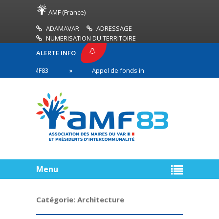
AMF (France)
ADAMAVAR
ADRESSAGE
NUMERISATION DU TERRITOIRE
ALERTE INFO
SSE AMF83
Appel de fonds incendies de forêt
en première ligne
Menu
Catégorie:
Architecture