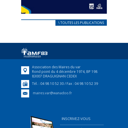
CARNET D’ACCUEIL
\ TOUTES LES PUBLICATIONS
FRANÇAIS/UKRAINIEN
25 avril 2022
Afin d’accompagner au mieux les réfugiés
ukrainiens arrivés en France,...
FEUILLETER
Association des Maires du var
Rond point du 4 décembre 1974, BP 198
83007 DRAGUIGNAN CEDEX
Tél. : 04 98 10 52 30 / Fax : 04 98 10 52 39
maires.var@wanadoo.fr
INSCRIVEZ-VOUS
...................................................