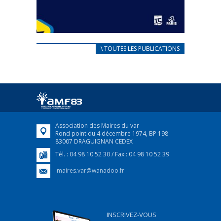
CARNET D’ACCUEIL
\ TOUTES LES PUBLICATIONS
FRANÇAIS/UKRAINIEN
25 avril 2022
Afin d’accompagner au mieux les réfugiés
ukrainiens arrivés en France,...
FEUILLETER
Association des Maires du var
Rond point du 4 décembre 1974, BP 198
83007 DRAGUIGNAN CEDEX
Tél. : 04 98 10 52 30 / Fax : 04 98 10 52 39
maires.var@wanadoo.fr
INSCRIVEZ-VOUS