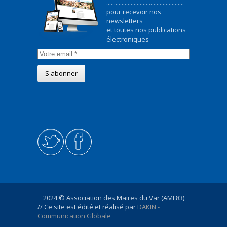
...................................................
pour recevoir nos
newsletters
et toutes nos publications
électroniques
2024 © Association des Maires du Var (AMF83)
// Ce site est édité et réalisé par
DAKIN -
Communication Globale