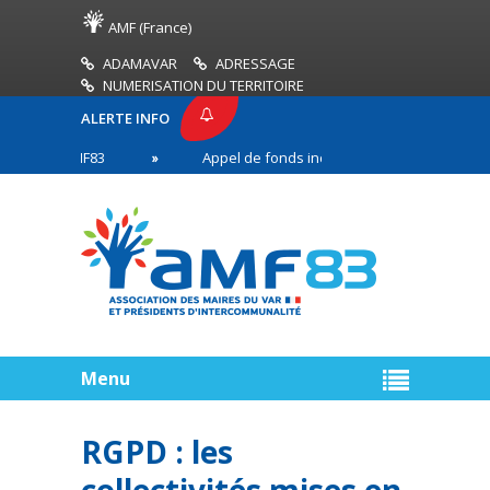
AMF (France)
ADAMAVAR
ADRESSAGE
NUMERISATION DU TERRITOIRE
ALERTE INFO
SSE AMF83
Appel de fonds incendies de forêt
en première ligne
Menu
RGPD : les