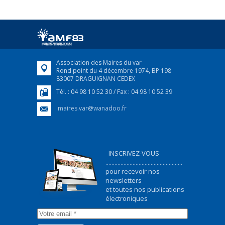
25 avril 2022
Afin d’accompagner au mieux les réfugiés
ukrainiens arrivés en France,...
FEUILLETER
Association des Maires du var
Rond point du 4 décembre 1974, BP 198
83007 DRAGUIGNAN CEDEX
Tél. : 04 98 10 52 30 / Fax : 04 98 10 52 39
maires.var@wanadoo.fr
INSCRIVEZ-VOUS
...................................................
pour recevoir nos
newsletters
et toutes nos publications
électroniques