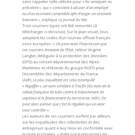
sans rappeler celle utilisée pour «
les arnaques au
président
», qui «
consistent à abuser d’un employé
ou d’un assistant comptable afin d’exiger un virement
bancaire
», explique
Le Journal du Net
.
Trois courriers types ont été remontés (à
télécharger ci-dessous). Sur le plan visuel, tous
adoptent les codes d’un courrier officiel français
voire européen. «
On peut avoir l’impression que
ces courriers émanent de l’État
, relève Virginie
Langlet, déléguée à la protection des données
(DPD) au conseil départemental des Alpes-
Maritimes et référente du groupe RGPD pour
l’Assemblée des départements de France
(AdF).
Le plus inquiétant est celui estampillé
« Regaffin », un nom similaire à Tracfin [du nom de la
cellule française de lutte contre le blanchiment de
capitaux et le financement du terrorisme, ndlr]. On
peut alors penser que c’est le régalien qui va venir
vous contrôler
».
Les auteurs de ces courriers surfent par ailleurs
sur les inquiétudes des collectivités et des
entreprises quant à leur mise en conformité avec
le texte européen. «
Noter que le non-respect des