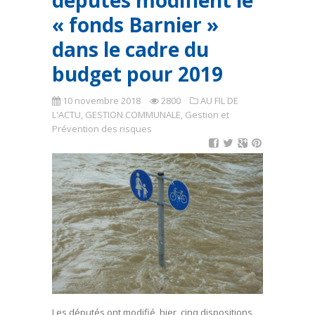
députés modifient le
« fonds Barnier »
dans le cadre du
budget pour 2019
10 novembre 2018
2800
AU FIL DE
L'ACTU
,
GESTION COMMUNALE
,
Gestion et
Prévention des risques
Les députés ont modifié, hier, cinq dispositions