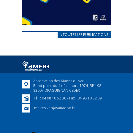
CARNET D’ACCUEIL
\ TOUTES LES PUBLICATIONS
FRANÇAIS/UKRAINIEN
25 avril 2022
Afin d’accompagner au mieux les réfugiés
ukrainiens arrivés en France,...
FEUILLETER
Association des Maires du var
Rond point du 4 décembre 1974, BP 198
83007 DRAGUIGNAN CEDEX
Tél. : 04 98 10 52 30 / Fax : 04 98 10 52 39
maires.var@wanadoo.fr