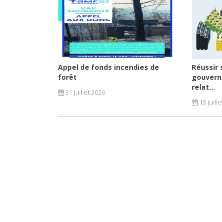
Appel de fonds incendies de
Réussir 
forêt
gouvern
relat...
31 juillet 2026
13 juill