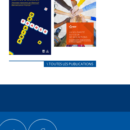
des conflits
l’élu local
d’intérêts
3 avril 2024
18 septembre 2023
Mise à jour avril
FEUILLETER
2024
FEUILLETER
La solidarité
au coeur de
CARNET
\ TOUTES LES PUBLICATIONS
nos actions
D’ACCUEIL
18 septembre 2023
FRANÇAIS/UKRAINIEN
25 avril 2022
FEUILLETER
Afin
d’accompagner
au mieux les
réfugiés
ukrainiens arrivés
en France,...
FEUILLETER