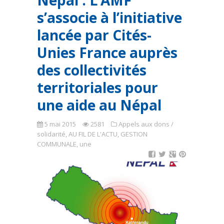
Népal : L’AMF
s’associe à l’initiative
lancée par Cités-
Unies France auprès
des collectivités
territoriales pour
une aide au Népal
5 mai 2015
2581
Appels aux dons /
solidarité
,
AU FIL DE L'ACTU
,
GESTION
COMMUNALE
,
une