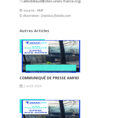
/
l.allexbillaud@cites-unies-france.org
).
© source : AMF
© illustration : Davidus/fotolia.com
Autres Articles
COMMUNIQUÉ DE PRESSE AMF83
2 août 2026