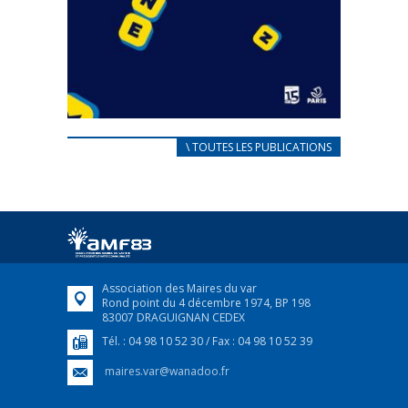
CARNET D’ACCUEIL
\ TOUTES LES PUBLICATIONS
FRANÇAIS/UKRAINIEN
25 avril 2022
Afin d’accompagner au mieux les réfugiés
ukrainiens arrivés en France,...
FEUILLETER
Association des Maires du var
Rond point du 4 décembre 1974, BP 198
83007 DRAGUIGNAN CEDEX
Tél. : 04 98 10 52 30 / Fax : 04 98 10 52 39
maires.var@wanadoo.fr