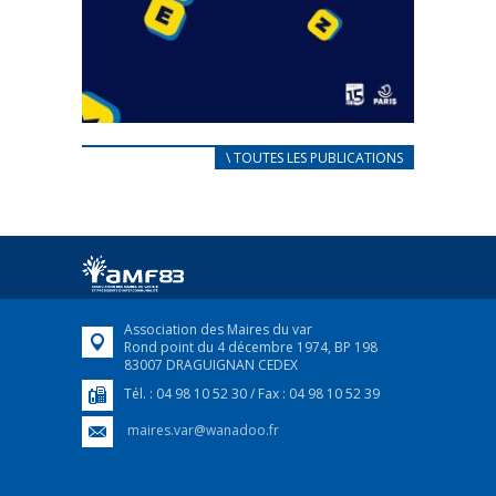
CARNET D’ACCUEIL
\ TOUTES LES PUBLICATIONS
FRANÇAIS/UKRAINIEN
25 avril 2022
Afin d’accompagner au mieux les réfugiés
ukrainiens arrivés en France,...
FEUILLETER
Association des Maires du var
Rond point du 4 décembre 1974, BP 198
83007 DRAGUIGNAN CEDEX
Tél. : 04 98 10 52 30 / Fax : 04 98 10 52 39
maires.var@wanadoo.fr