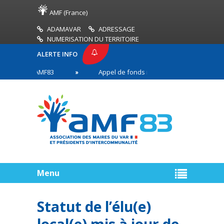
AMF (France)
ADAMAVAR
ADRESSAGE
NUMERISATION DU TERRITOIRE
ALERTE INFO
RESSE AMF83
Appel de fonds incendies de forêt
es en première ligne
Menu
Statut de l’élu(e)