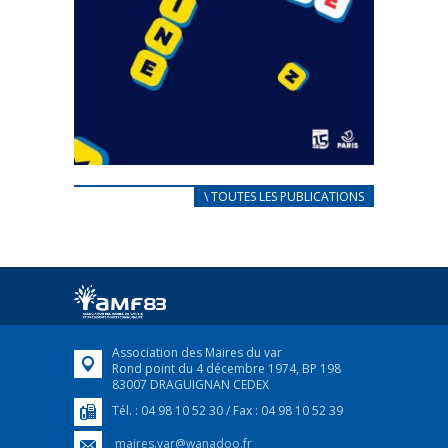
CARNET D’ACCUEIL
\ TOUTES LES PUBLICATIONS
FRANÇAIS/UKRAINIEN
25 avril 2022
Afin d’accompagner au mieux les réfugiés
ukrainiens arrivés en France,...
FEUILLETER
Association des Maires du var
Rond point du 4 décembre 1974, BP 198
83007 DRAGUIGNAN CEDEX
Tél. : 04 98 10 52 30 / Fax : 04 98 10 52 39
maires.var@wanadoo.fr