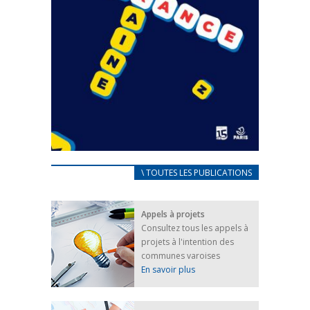
CARNET D’ACCUEIL
\ TOUTES LES PUBLICATIONS
FRANÇAIS/UKRAINIEN
25 avril 2022
Appels à projets
Afin d’accompagner au mieux les réfugiés
Consultez tous les appels à
ukrainiens arrivés en France,...
projets à l'intention des
FEUILLETER
communes varoises
En savoir plus