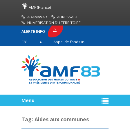
AMF (France)
ADAMAVAR
ADRESSAGE
NUMERISATION DU TERRITOIRE
ALERTE INFO
SSE AMF83
Appel de fonds incendies de forêt
en première ligne
Menu
Tag:
Aides aux communes