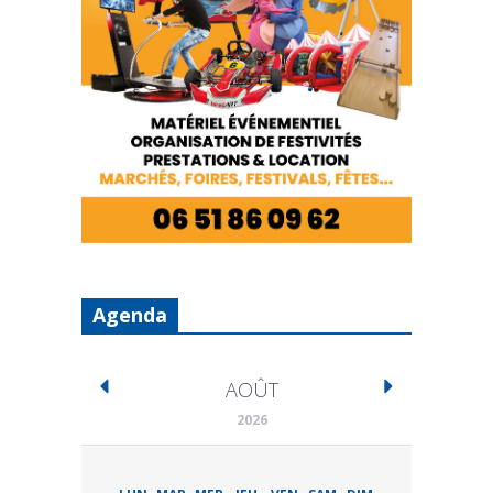
Agenda
AOÛT
2026