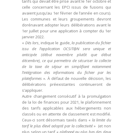
tarifs qui devait être prise avant le 1er octobre et
celle concernant les EPCI issus de fusions qui
avaient jusqu’au 1er février de l’année en cours).
Les communes et leurs groupements devront
dorénavant adopter leurs délibérations avant le
1er juillet pour une application à compter du 1er
janvier 2022.
«
Dès lors
, indique le guide,
la publication du fichier
issu de l’application OCSIT@N sera unique et
anticipée (début novembre plutôt que début
décembre), ce qui permettra de sécuriser la collecte
de la taxe de séjour en simplifiant notamment
l’intégration des informations du fichier par les
plateformes
». À défaut de nouvelle décision, les
délibérations préexistantes continueront de
s’appliquer.
Autre changement consécutif à la promulgation
de la loi de finances pour 2021, le plafonnement
des tarifs applicables aux hébergements non
classés ou en attente de classement est modifié.
Ceux-ci sont désormais taxés dans «
la limite du
tarif le plus élevé adopté par la collectivité
» (et non
plus selon un tarif «
plafonné au plus bas des deux