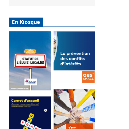
En Kiosque
La
prévention
Statut de
des conflits
l’élu local
d’intérêts
3 avril 2024
18 septembre 2023
Mise à jour avril
FEUILLETER
2024