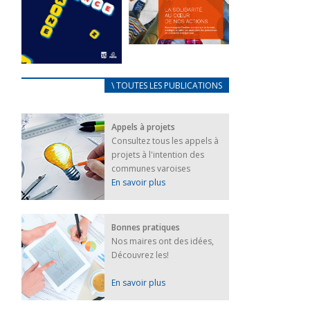
FEUILLETER
La solidarité
au coeur de
CARNET
\ TOUTES LES PUBLICATIONS
nos actions
D’ACCUEIL
18 septembre 2023
FRANÇAIS/UKRAINIEN
Appels à projets
25 avril 2022
FEUILLETER
Consultez tous les appels à
Afin
projets à l'intention des
d’accompagner
au mieux les
communes varoises
réfugiés
En savoir plus
ukrainiens arrivés
en France,...
FEUILLETER
Bonnes pratiques
Nos maires ont des idées,
Découvrez les!
En savoir plus