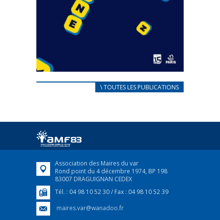
CARNET D’ACCUEIL
\ TOUTES LES PUBLICATIONS
FRANÇAIS/UKRAINIEN
25 avril 2022
Afin d’accompagner au mieux les réfugiés
ukrainiens arrivés en France,...
FEUILLETER
Association des Maires du var
Rond point du 4 décembre 1974, BP 198
83007 DRAGUIGNAN CEDEX
Tél. : 04 98 10 52 30 / Fax : 04 98 10 52 39
maires.var@wanadoo.fr