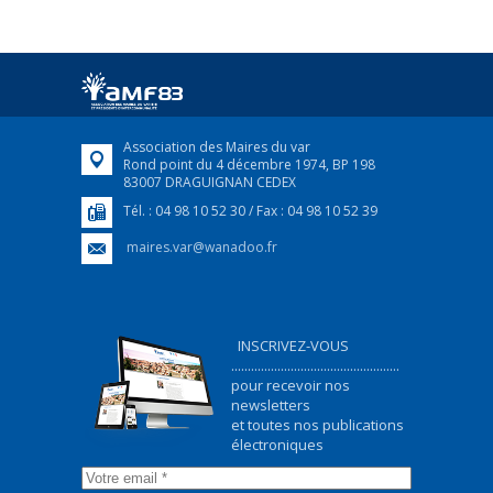
25 avril 2022
Afin d’accompagner au mieux les réfugiés
ukrainiens arrivés en France,...
FEUILLETER
Association des Maires du var
Rond point du 4 décembre 1974, BP 198
83007 DRAGUIGNAN CEDEX
Tél. : 04 98 10 52 30 / Fax : 04 98 10 52 39
maires.var@wanadoo.fr
INSCRIVEZ-VOUS
...................................................
pour recevoir nos
newsletters
et toutes nos publications
électroniques