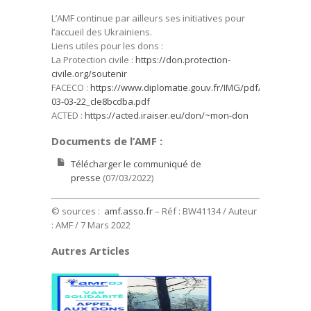
L’AMF continue par ailleurs ses initiatives pour
l’accueil des Ukrainiens.
Liens utiles pour les dons :
La Protection civile :
https://don.protection-
civile.org/soutenir
FACECO :
https://www.diplomatie.gouv.fr/IMG/pdf/faceco_ukr
03-03-22_cle8bcdba.pdf
ACTED :
https://acted.iraiser.eu/don/~mon-don
Documents de l’AMF :
Télécharger le communiqué de
presse
(07/03/2022)
© sources :
amf.asso.fr
– Réf : BW41134 / Auteur
: AMF / 7 Mars 2022
Autres Articles