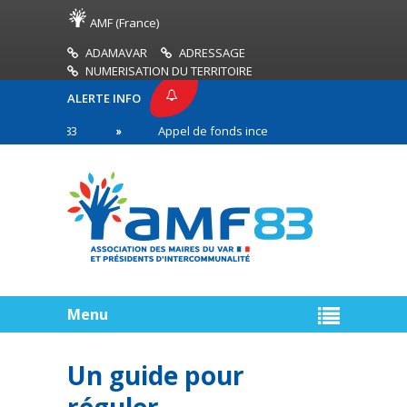
AMF (France)
ADAMAVAR
ADRESSAGE
NUMERISATION DU TERRITOIRE
ALERTE INFO
E AMF83
Appel de fonds incendies de forêt
Ré
première ligne
Menu
Un guide pour