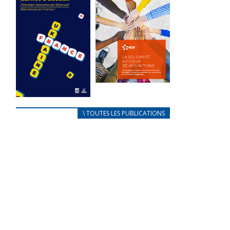
des conflits
l’élu local
d’intérêts
3 avril 2024
18 septembre 2023
Mise à jour avril
FEUILLETER
2024
FEUILLETER
La solidarité
au coeur de
CARNET
\ TOUTES LES PUBLICATIONS
nos actions
D’ACCUEIL
18 septembre 2023
FRANÇAIS/UKRAINIEN
25 avril 2022
FEUILLETER
Afin
d’accompagner
au mieux les
réfugiés
ukrainiens arrivés
en France,...
FEUILLETER