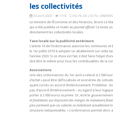
les collectivités
30 avril 2020
1716
AU FIL DE L'ACTU
,
URBANIS
Le ministre de l’Économie et des Finances, Bruno Le M
qui a été publiée ce matin au
Journal officiel.
Ce texte ass
directement les collectivités locales.
Taxe locale sur la publicité extérieure
L’article 16 de l’ordonnance autorise les communes et EP
le 1er juillet 2019 à adopter un abattement sur cette t
l’année 2020. Si ce choix est fait, il doit faire l’objet
doit être le même pour tous les contribuables de la co
Associations
Une des ordonnances du 1er avril a relevé à 2 000 eur
d’achat
» peut être défiscalisée et exonérée de cotisati
ayant conclu un accord d’intéressement. Problème : les
pas d’accord d’intéressement – eu égard à leur logique 
porter à 2 000 euros la prime. Or, écrit le gouvernemen
et fondations qui disposent des marges de manœuvre financiè
plus pertinent que ces salariés se mobilisent actuellement tr
structures indispensables.
» L’ordonnance permet donc au