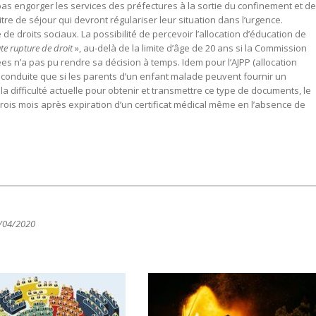
 pas engorger les services des préfectures à la sortie du confinement et de
tre de séjour qui devront régulariser leur situation dans l’urgence.
e droits sociaux. La possibilité de percevoir l’allocation d’éducation de
ute rupture de droit
», au-delà de la limite d’âge de 20 ans si la Commission
s n’a pas pu rendre sa décision à temps. Idem pour l’AJPP (allocation
reconduite que si les parents d’un enfant malade peuvent fournir un
u la difficulté actuelle pour obtenir et transmettre ce type de documents, le
rois mois après expiration d’un certificat médical même en l’absence de
3/04/2020