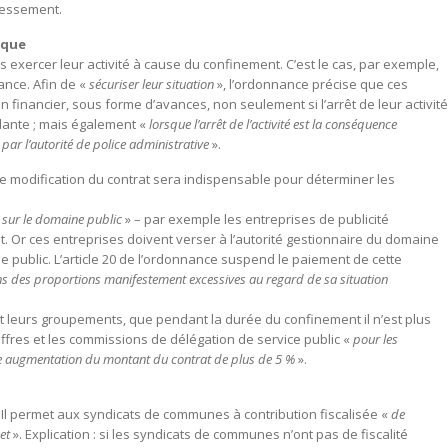
ressement.
ique
 exercer leur activité à cause du confinement. C’est le cas, par exemple,
ance. Afin de «
sécuriser leur situation
», l’ordonnance précise que ces
financier, sous forme d’avances, non seulement si l’arrêt de leur activité
édante ; mais également «
lorsque l’arrêt de l’activité est la conséquence
ar l’autorité de police administrative
».
e modification du contrat sera indispensable pour déterminer les
 sur le domaine public
» – par exemple les entreprises de publicité
rrêt. Or ces entreprises doivent verser à l’autorité gestionnaire du domaine
 public. L’article 20 de l’ordonnance suspend le paiement de cette
s des proportions manifestement excessives au regard de sa situation
s et leurs groupements, que pendant la durée du confinement il n’est plus
ffres et les commissions de délégation de service public «
pour les
e augmentation du montant du contrat de plus de 5 %
».
. Il permet aux syndicats de communes à contribution fiscalisée «
de
get
». Explication : si les syndicats de communes n’ont pas de fiscalité