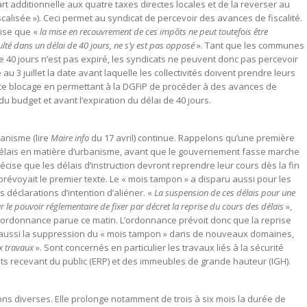
rt additionnelle aux quatre taxes directes locales et de la reverser au
iscalisée »). Ceci permet au syndicat de percevoir des avances de fiscalité.
cise que «
la mise en recouvrement de ces impôts ne peut toutefois être
ulté dans un délai de 40 jours, ne s’y est pas opposé
». Tant que les communes
 de 40 jours n’est pas expiré, les syndicats ne peuvent donc pas percevoir
 3 juillet la date avant laquelle les collectivités doivent prendre leurs
ce blocage en permettant à la DGFiP de procéder à des avances de
 du budget et avant l’expiration du délai de 40 jours.
banisme (lire
Maire info
du 17 avril) continue. Rappelons qu’une première
délais en matière d’urbanisme, avant que le gouvernement fasse marche
cise que les délais d’instruction devront reprendre leur cours dès la fin
prévoyait le premier texte. Le « mois tampon » a disparu aussi pour les
s déclarations d’intention d’aliéner. «
La suspension de ces délais pour une
 le pouvoir réglementaire de fixer par décret la reprise du cours des délais
»,
’ordonnance parue ce matin. L’ordonnance prévoit donc que la reprise
t aussi la suppression du « mois tampon » dans de nouveaux domaines,
x travaux
». Sont concernés en particulier les travaux liés à la sécurité
nts recevant du public (ERP) et des immeubles de grande hauteur (IGH).
s diverses. Elle prolonge notamment de trois à six mois la durée de