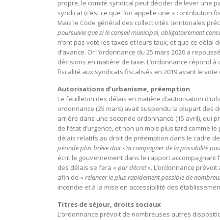
propre, le comité syndical peut décider de lever une pa
syndicat (c’est ce que l’on appelle une « contribution f
Mais le Code général des collectivités territoriales pré
poursuivie que si le conseil municipal, obligatoirement cons
n’ont pas voté les taxes et leurs taux, et que ce délai
d’avance. Or l’ordonnance du 25 mars 2020 a repoussé au
décisions en matière de taxe. L’ordonnance répond à 
fiscalité aux syndicats fiscalisés en 2019 avant le vote
Autorisations d’urbanisme, préemption
Le feuilleton des délais en matière d’autorisation d’ur
ordonnance (25 mars) avait suspendu la plupart des 
arrière dans une seconde ordonnance (15 avril), qui pré
de l’état d’urgence, et non un mois plus tard comme le 
délais relatifs au droit de préemption dans le cadre de
période plus brève doit s’accompagner de la possibilité pour
écrit le gouvernement dans le rapport accompagnant l
des délais se fera «
par décret
». L’ordonnance prévoi
afin de «
relancer le plus rapidement possible de nombreu
incendie et à la mise en accessibilité des établisseme
Titres de séjour, droits sociaux
L’ordonnance prévoit de nombreuses autres disposition