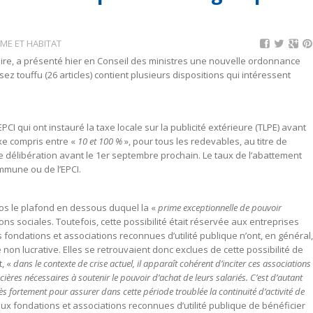
ME ET HABITAT
aire, a présenté hier en Conseil des ministres une nouvelle ordonnance
ez touffu (26 articles) contient plusieurs dispositions qui intéressent
CI qui ont instauré la taxe locale sur la publicité extérieure (TLPE) avant
axe compris entre «
10 et 100 %
», pour tous les redevables, au titre de
 d’une délibération avant le 1er septembre prochain. Le taux de l’abattement
mmune ou de l’EPCI.
os le plafond en dessous duquel la «
prime exceptionnelle de pouvoir
ons sociales. Toutefois, cette possibilité était réservée aux entreprises
 fondations et associations reconnues d’utilité publique n’ont, en général,
non lucrative. Elles se retrouvaient donc exclues de cette possibilité de
t, «
dans le contexte de crise actuel, il apparaît cohérent d’inciter ces associations
res nécessaires à soutenir le pouvoir d’achat de leurs salariés. C’est d’autant
ès fortement pour assurer dans cette période troublée la continuité d’activité de
x fondations et associations reconnues d’utilité publique de bénéficier