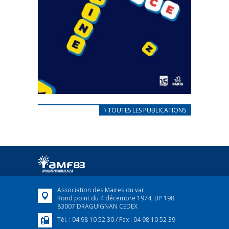
CARNET D’ACCUEIL
\ TOUTES LES PUBLICATIONS
FRANÇAIS/UKRAINIEN
25 avril 2022
Afin d’accompagner au mieux les réfugiés
ukrainiens arrivés en France,...
FEUILLETER
Association des Maires du var
Rond point du 4 décembre 1974, BP 198
83007 DRAGUIGNAN CEDEX
Tél. : 04 98 10 52 30 / Fax : 04 98 10 52 39