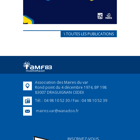
CARNET D’ACCUEIL
\ TOUTES LES PUBLICATIONS
FRANÇAIS/UKRAINIEN
25 avril 2022
Afin d’accompagner au mieux les réfugiés
ukrainiens arrivés en France,...
FEUILLETER
Association des Maires du var
Rond point du 4 décembre 1974, BP 198
83007 DRAGUIGNAN CEDEX
Tél. : 04 98 10 52 30 / Fax : 04 98 10 52 39
maires.var@wanadoo.fr
INSCRIVEZ-VOUS