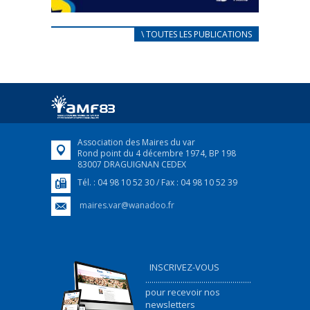
CARNET D’ACCUEIL
\ TOUTES LES PUBLICATIONS
FRANÇAIS/UKRAINIEN
25 avril 2022
Afin d’accompagner au mieux les réfugiés
ukrainiens arrivés en France,...
FEUILLETER
Association des Maires du var
Rond point du 4 décembre 1974, BP 198
83007 DRAGUIGNAN CEDEX
Tél. : 04 98 10 52 30 / Fax : 04 98 10 52 39
maires.var@wanadoo.fr
INSCRIVEZ-VOUS
...................................................
pour recevoir nos
newsletters