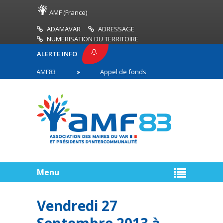
AMF (France)
ADAMAVAR
ADRESSAGE
NUMERISATION DU TERRITOIRE
ALERTE INFO
PRESSE AMF83
Appel de fonds incendies de forêt
res en première ligne
Menu
Vendredi 27