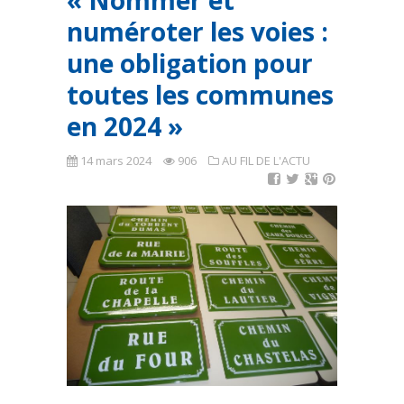
« Nommer et
numéroter les voies :
une obligation pour
toutes les communes
en 2024 »
14 mars 2024
906
AU FIL DE L'ACTU