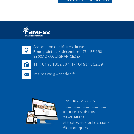
\ TOUTES LES PUBLICATIONS
FRANÇAIS/UKRAINIEN
25 avril 2022
Afin d’accompagner au mieux les réfugiés
ukrainiens arrivés en France,...
FEUILLETER
Association des Maires du var
Rond point du 4 décembre 1974, BP 198
83007 DRAGUIGNAN CEDEX
Tél. : 04 98 10 52 30 / Fax : 04 98 10 52 39
maires.var@wanadoo.fr
INSCRIVEZ-VOUS
...................................................
pour recevoir nos
newsletters
et toutes nos publications
électroniques