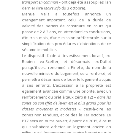
transport en commun
» ont déjà été assouplies l’an
dernier (lire
Maire info
du 3 octobre).
Manuel Valls a toutefois annoncé un
changement important, celui de la durée de
validité des permis de construire en cours qui
passe de 2 à 3 ans, en attendant les conclusions,
d’ici trois mois, d’une mission préfectorale sur la
simplification des procédures d’obtentions de ce
sésame immobilier.
Le dispositif d’aide à l’investissement locatif, ex-
Robien, ex-Scellier, et désormais ex-Duflot
puisqu’il sera renommé « Pinel », du nom de la
nouvelle ministre du Logement, sera renforcé, et
permettra désormais de louer le logement acquis
à ses enfants. L’accession à la propriété est
également avancée comme une priorité, avec un
renforcement du prêt à taux zéro (PTZ) «
dans les
zones où son effet de levier est le plus grand pour les
classes moyennes et modestes
», c’est-à-dire les
zones non tendues, et ce dès le 1er octobre. Le
PTZ sera en outre ouvert, à partir de 2015, à ceux
qui souhaitent acheter un logement ancien en
milieu rural (notamment en centre-bourg) pour le