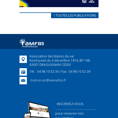
CARNET D’ACCUEIL
\ TOUTES LES PUBLICATIONS
FRANÇAIS/UKRAINIEN
25 avril 2022
Afin d’accompagner au mieux les réfugiés
ukrainiens arrivés en France,...
FEUILLETER
Association des Maires du var
Rond point du 4 décembre 1974, BP 198
83007 DRAGUIGNAN CEDEX
Tél. : 04 98 10 52 30 / Fax : 04 98 10 52 39
maires.var@wanadoo.fr
INSCRIVEZ-VOUS
...................................................
pour recevoir nos