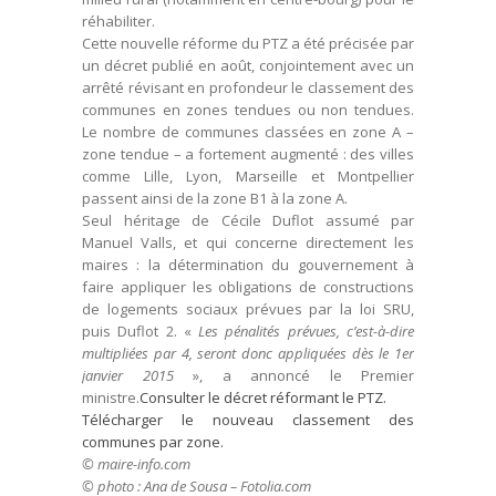
réhabiliter.
Cette nouvelle réforme du PTZ a été précisée par
un décret publié en août, conjointement avec un
arrêté révisant en profondeur le classement des
communes en zones tendues ou non tendues.
Le nombre de communes classées en zone A –
zone tendue – a fortement augmenté : des villes
comme Lille, Lyon, Marseille et Montpellier
passent ainsi de la zone B1 à la zone A.
Seul héritage de Cécile Duflot assumé par
Manuel Valls, et qui concerne directement les
maires : la détermination du gouvernement à
faire appliquer les obligations de constructions
de logements sociaux prévues par la loi SRU,
puis Duflot 2. «
Les pénalités prévues, c’est-à-dire
multipliées par 4, seront donc appliquées dès le 1er
janvier 2015
», a annoncé le Premier
ministre.
Consulter le décret réformant le PTZ.
Télécharger le nouveau classement des
communes par zone.
© maire-info.com
© photo : Ana de Sousa – Fotolia.com