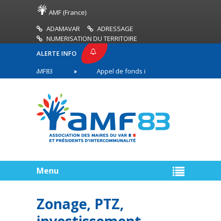
AMF (France)
ADAMAVAR
ADRESSAGE
NUMERISATION DU TERRITOIRE
ALERTE INFO
ESSE AMF83
Appel de fonds incendies de forêt
s en première ligne
Menu
Zonage, PTZ,