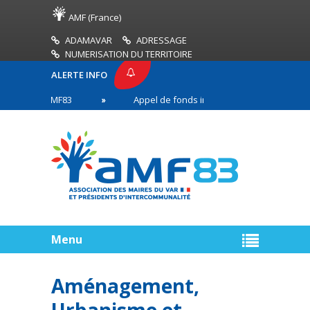
AMF (France)
ADAMAVAR
ADRESSAGE
NUMERISATION DU TERRITOIRE
ALERTE INFO
ESSE AMF83
Appel de fonds incendies de forêt
s en première ligne
Menu
Aménagement,