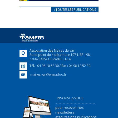
CARNET D’ACCUEIL
\ TOUTES LES PUBLICATIONS
FRANÇAIS/UKRAINIEN
25 avril 2022
Afin d’accompagner au mieux les réfugiés
ukrainiens arrivés en France,...
FEUILLETER
Association des Maires du var
Rond point du 4 décembre 1974, BP 198
83007 DRAGUIGNAN CEDEX
Tél. : 04 98 10 52 30 / Fax : 04 98 10 52 39
maires.var@wanadoo.fr
INSCRIVEZ-VOUS
...................................................
pour recevoir nos
newsletters
et toutes nos publications