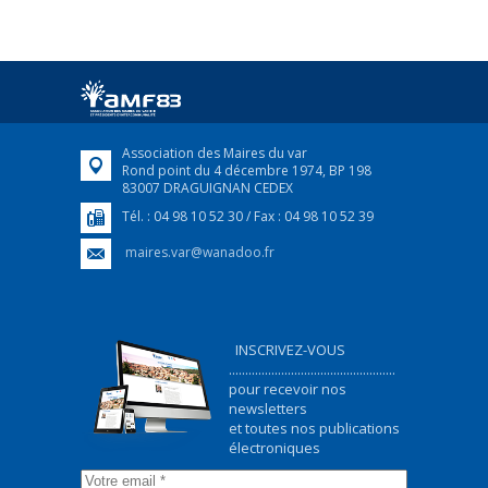
FRANÇAIS/UKRAINIEN
25 avril 2022
Afin d’accompagner au mieux les réfugiés
ukrainiens arrivés en France,...
FEUILLETER
Association des Maires du var
Rond point du 4 décembre 1974, BP 198
83007 DRAGUIGNAN CEDEX
Tél. : 04 98 10 52 30 / Fax : 04 98 10 52 39
maires.var@wanadoo.fr
INSCRIVEZ-VOUS
...................................................
pour recevoir nos
newsletters
et toutes nos publications
électroniques