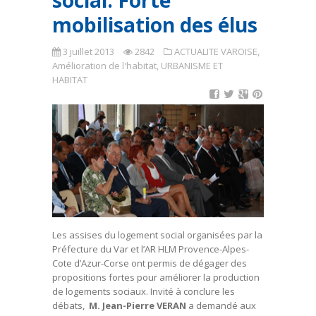
social: Forte
mobilisation des élus
3 juillet 2013
2842
ACTUALITE VAROISE
,
Amélioration de l'habitat
,
URBANISME ET
HABITAT
Les assises du logement social organisées par la
Préfecture du Var et l’AR HLM Provence-Alpes-
Cote d’Azur-Corse ont permis de dégager des
propositions fortes pour améliorer la production
de logements sociaux. Invité à conclure les
débats,
M. Jean-Pierre VERAN
a demandé aux