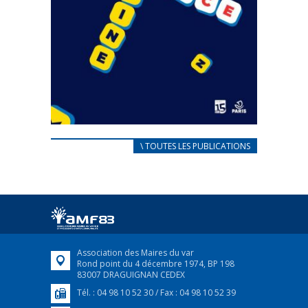
CARNET D’ACCUEIL
\ TOUTES LES PUBLICATIONS
FRANÇAIS/UKRAINIEN
25 avril 2022
Afin d’accompagner au mieux les réfugiés
ukrainiens arrivés en France,...
FEUILLETER
Association des Maires du var
Rond point du 4 décembre 1974, BP 198
83007 DRAGUIGNAN CEDEX
Tél. : 04 98 10 52 30 / Fax : 04 98 10 52 39