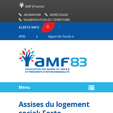
AMF (France)
ADAMAVAR
ADRESSAGE
NUMERISATION DU TERRITOIRE
ALERTE INFO
SSE AMF83
Appel de fonds incendies de forêt
en première ligne
Menu
Assises du logement