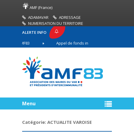
AMF (France)
ADAMAVAR
ADRESSAGE
NUMERISATION DU TERRITOIRE
ALERTE INFO
SE AMF83
Appel de fonds incendies de forêt
en première ligne
Menu
Catégorie:
ACTUALITE VAROISE