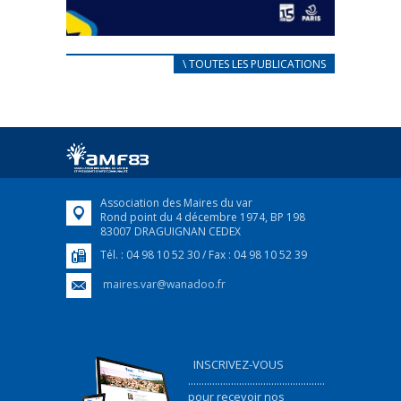
CARNET D’ACCUEIL
\ TOUTES LES PUBLICATIONS
FRANÇAIS/UKRAINIEN
25 avril 2022
Afin d’accompagner au mieux les réfugiés
ukrainiens arrivés en France,...
FEUILLETER
Association des Maires du var
Rond point du 4 décembre 1974, BP 198
83007 DRAGUIGNAN CEDEX
Tél. : 04 98 10 52 30 / Fax : 04 98 10 52 39
maires.var@wanadoo.fr
INSCRIVEZ-VOUS
...................................................
pour recevoir nos