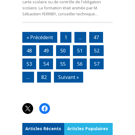
carte scolaire ou de contrôle de l'obligation
scolaire. La formation était animée par M.
Sébastien FERRIBY, conseiller technique...
« Précédent
1
…
47
48
49
50
51
52
53
54
55
56
57
…
82
Suivant »
X
Facebook
Articles Récents
Articles Populaires