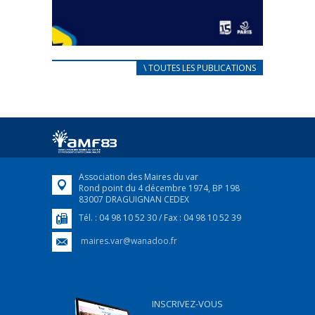
CARNET D’ACCUEIL
\ TOUTES LES PUBLICATIONS
FRANÇAIS/UKRAINIEN
25 avril 2022
Afin d’accompagner au mieux les réfugiés
ukrainiens arrivés en France,...
FEUILLETER
Association des Maires du var
Rond point du 4 décembre 1974, BP 198
83007 DRAGUIGNAN CEDEX
Tél. : 04 98 10 52 30 / Fax : 04 98 10 52 39
maires.var@wanadoo.fr
INSCRIVEZ-VOUS