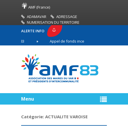
AMF (France)
ADAMAVAR
ADRESSAGE
NUMERISATION DU TERRITOIRE
ALERTE INFO
E AMF83
Appel de fonds incendies de forêt
Ré
première ligne
Menu
Catégorie:
ACTUALITE VAROISE