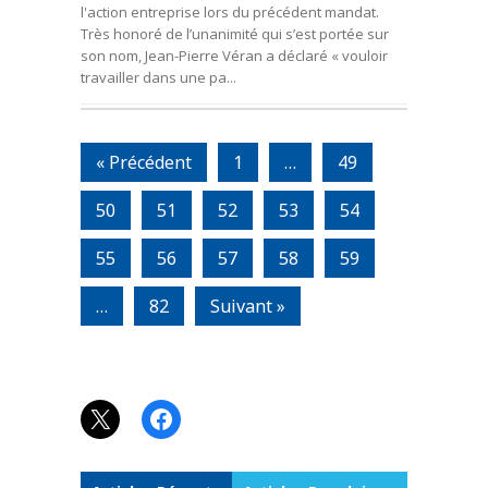
l'action entreprise lors du précédent mandat.
Très honoré de l’unanimité qui s’est portée sur
son nom, Jean-Pierre Véran a déclaré « vouloir
travailler dans une pa...
« Précédent
1
…
49
50
51
52
53
54
55
56
57
58
59
…
82
Suivant »
X
Facebook