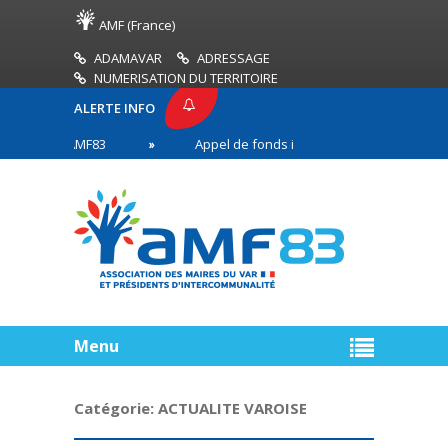
AMF (France)
ADAMAVAR
ADRESSAGE
NUMERISATION DU TERRITOIRE
ALERTE INFO
SSE AMF83
Appel de fonds incendies de forêt
 en première ligne
Menu
Catégorie:
ACTUALITE VAROISE