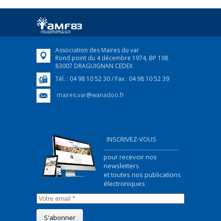
Afin d’accompagner au mieux les réfugiés
ukrainiens arrivés en France,...
FEUILLETER
Association des Maires du var
Rond point du 4 décembre 1974, BP 198
83007 DRAGUIGNAN CEDEX
Tél. : 04 98 10 52 30 / Fax : 04 98 10 52 39
maires.var@wanadoo.fr
INSCRIVEZ-VOUS
...................................................
pour recevoir nos
newsletters
et toutes nos publications
électroniques