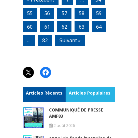
55
56
57
58
59
60
61
62
63
64
…
82
Suivant »
X
Facebook
Articles Récents
Articles Populaires
COMMUNIQUÉ DE PRESSE
AMF83
2 août 2026