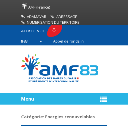
AMF (France)
ADAMAVAR
ADRESSAGE
NUMERISATION DU TERRITOIRE
ALERTE INFO
SE AMF83
Appel de fonds incendies de forêt
en première ligne
Menu
Catégorie:
Energies renouvelables