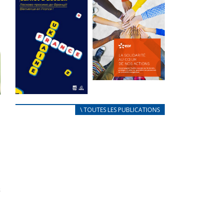
des conflits
l’élu local
d’intérêts
3 avril 2024
18 septembre 2023
Mise à jour avril
FEUILLETER
2024
FEUILLETER
La solidarité
au coeur de
CARNET
\ TOUTES LES PUBLICATIONS
nos actions
D’ACCUEIL
18 septembre 2023
FRANÇAIS/UKRAINIEN
25 avril 2022
FEUILLETER
Afin
d’accompagner
au mieux les
réfugiés
ukrainiens arrivés
en France,...
FEUILLETER