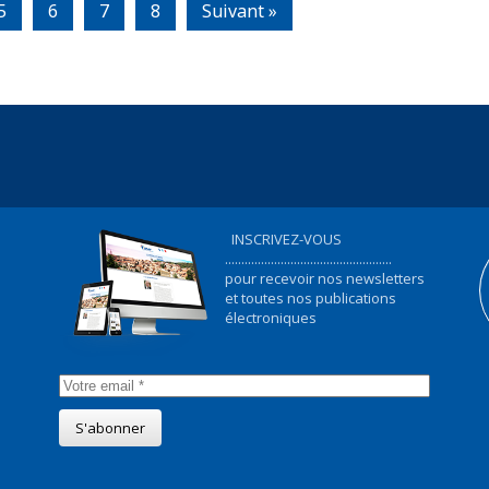
5
6
7
8
Suivant »
INSCRIVEZ-VOUS
...................................................
pour recevoir nos newsletters
et toutes nos publications
électroniques