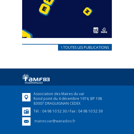
CARNET D’ACCUEIL
\ TOUTES LES PUBLICATIONS
FRANÇAIS/UKRAINIEN
25 avril 2022
Afin d’accompagner au mieux les réfugiés
ukrainiens arrivés en France,...
FEUILLETER
Association des Maires du var
Rond point du 4 décembre 1974, BP 198
83007 DRAGUIGNAN CEDEX
Tél. : 04 98 10 52 30 / Fax : 04 98 10 52 39
maires.var@wanadoo.fr