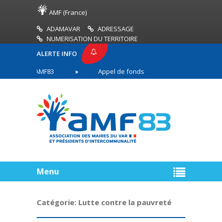
AMF (France)
ADAMAVAR
ADRESSAGE
NUMERISATION DU TERRITOIRE
ALERTE INFO
PRESSE AMF83
Appel de fonds incendies de forêt
res en première ligne
Menu
Catégorie:
Lutte contre la pauvreté