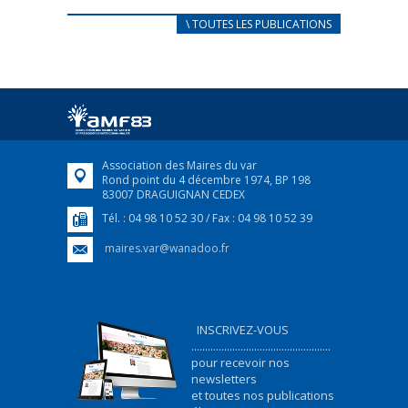
CARNET D’ACCUEIL
\ TOUTES LES PUBLICATIONS
FRANÇAIS/UKRAINIEN
25 avril 2022
Afin d’accompagner au mieux les réfugiés
ukrainiens arrivés en France,...
FEUILLETER
Association des Maires du var
Rond point du 4 décembre 1974, BP 198
83007 DRAGUIGNAN CEDEX
Tél. : 04 98 10 52 30 / Fax : 04 98 10 52 39
maires.var@wanadoo.fr
INSCRIVEZ-VOUS
...................................................
pour recevoir nos
newsletters
et toutes nos publications