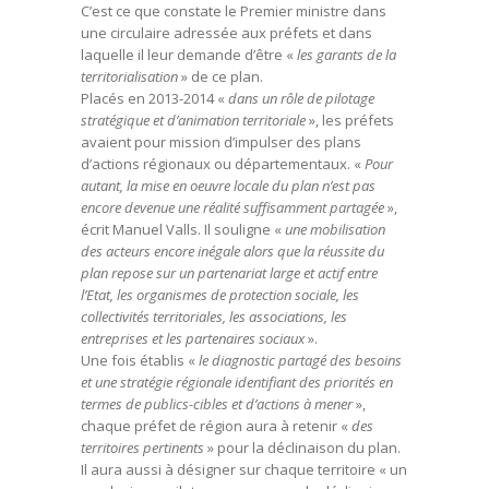
C’est ce que constate le Premier ministre dans
une circulaire adressée aux préfets et dans
laquelle il leur demande d’être «
les garants de la
territorialisation
» de ce plan.
Placés en 2013-2014 «
dans un rôle de pilotage
stratégique et d’animation territoriale
», les préfets
avaient pour mission d’impulser des plans
d’actions régionaux ou départementaux. «
Pour
autant, la mise en oeuvre locale du plan n’est pas
encore devenue une réalité suffisamment partagée
»,
écrit Manuel Valls. Il souligne «
une mobilisation
des acteurs encore inégale alors que la réussite du
plan repose sur un partenariat large et actif entre
l’Etat, les organismes de protection sociale, les
collectivités territoriales, les associations, les
entreprises et les partenaires sociaux
».
Une fois établis «
le diagnostic partagé des besoins
et une stratégie régionale identifiant des priorités en
termes de publics-cibles et d’actions à mener
»,
chaque préfet de région aura à retenir «
des
territoires pertinents
» pour la déclinaison du plan.
Il aura aussi à désigner sur chaque territoire « un