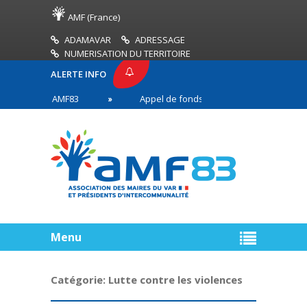
AMF (France)
ADAMAVAR
ADRESSAGE
NUMERISATION DU TERRITOIRE
ALERTE INFO
PRESSE AMF83
Appel de fonds incendies de forêt
ires en première ligne
Menu
Catégorie:
Lutte contre les violences