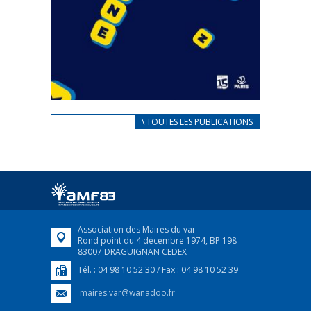
CARNET D’ACCUEIL
\ TOUTES LES PUBLICATIONS
FRANÇAIS/UKRAINIEN
25 avril 2022
Afin d’accompagner au mieux les réfugiés
ukrainiens arrivés en France,...
FEUILLETER
Association des Maires du var
Rond point du 4 décembre 1974, BP 198
83007 DRAGUIGNAN CEDEX
Tél. : 04 98 10 52 30 / Fax : 04 98 10 52 39
maires.var@wanadoo.fr