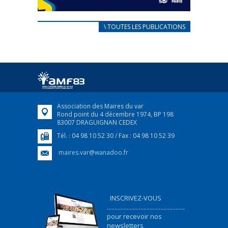
CARNET D’ACCUEIL
\ TOUTES LES PUBLICATIONS
FRANÇAIS/UKRAINIEN
25 avril 2022
Afin d’accompagner au mieux les réfugiés
ukrainiens arrivés en France,...
FEUILLETER
Association des Maires du var
Rond point du 4 décembre 1974, BP 198
83007 DRAGUIGNAN CEDEX
Tél. : 04 98 10 52 30 / Fax : 04 98 10 52 39
maires.var@wanadoo.fr
INSCRIVEZ-VOUS
...................................................
pour recevoir nos
newsletters