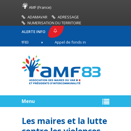
AMF (France)
ADAMAVAR
ADRESSAGE
NUMERISATION DU TERRITOIRE
ALERTE INFO
SSE AMF83
Appel de fonds incendies de forêt
en première ligne
Menu
Les maires et la lutte