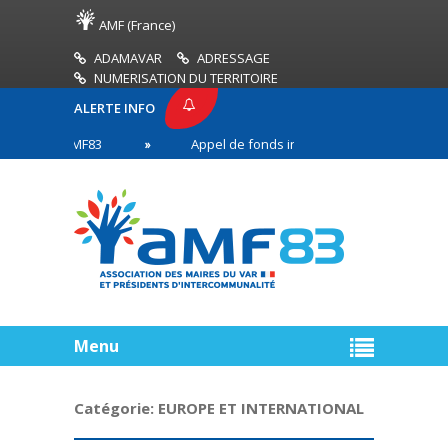
AMF (France)
ADAMAVAR
ADRESSAGE
NUMERISATION DU TERRITOIRE
ALERTE INFO
SSE AMF83
Appel de fonds incendies de forêt
en première ligne
Menu
Catégorie:
EUROPE ET INTERNATIONAL