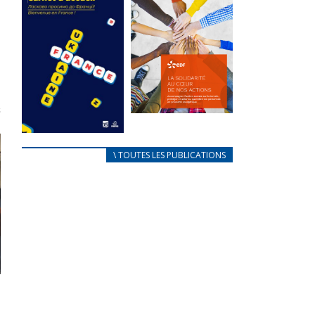
des conflits
e
l’élu local
d’intérêts
3 avril 2024
18 septembre 2023
Mise à jour avril
FEUILLETER
2024
FEUILLETER
La solidarité
au coeur de
CARNET
\ TOUTES LES PUBLICATIONS
nos actions
D’ACCUEIL
18 septembre 2023
FRANÇAIS/UKRAINIEN
25 avril 2022
FEUILLETER
Afin
d’accompagner
au mieux les
réfugiés
ukrainiens arrivés
en France,...
FEUILLETER