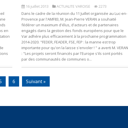
16 juillet 2013
ACTUALITE VAROISE
2273
eil
Dans le cadre de la réunion du 11 Juillet organisée au Luc-en-
 une
Provence par l'AMF83, M. Jean-Pierre VERAN a souhaité
onds
fédérer un maximum d'élus, d'acteurs et de partenaires
ns en
engagés dans la gestion des fonds européens pour que le
tation
Var adhére plus efficacement à la prochaine programmation
2014-2020. "FEDER, FEADER, FSE, FEP : la manne est trop
 de
importante pour qu'on la laisse s'envoler ! " a averti M. VERA
tions
: "Les projets seront financés par l'Europe s'ils sont portés
par des communautés de communes o...
5
6
Suivant »