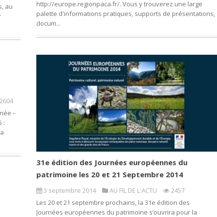
http://europe.regionpaca.fr/. Vous y trouverez une large
s, au
palette d'informations pratiques, supports de présentations,
r
docum...
2604
anée –
 :
la
31e édition des Journées européennes du
patrimoine les 20 et 21 Septembre 2014
3 septembre 2014
AU FIL DE L'ACTU
2457
Les 20 et 21 septembre prochains, la 31e édition des
Journées européennes du patrimoine s’ouvrira pour la