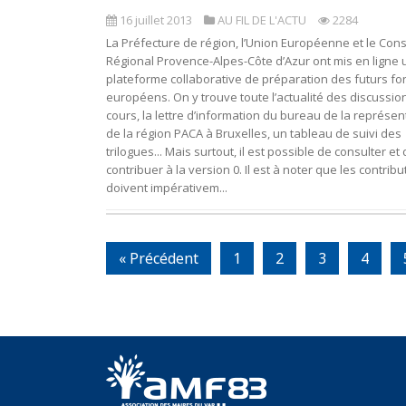
16 juillet 2013
AU FIL DE L'ACTU
2284
La Préfecture de région, l’Union Européenne et le Cons
Régional Provence-Alpes-Côte d’Azur ont mis en ligne
plateforme collaborative de préparation des futurs f
européens. On y trouve toute l’actualité des discussio
cours, la lettre d’information du bureau de la représen
de la région PACA à Bruxelles, un tableau de suivi des
trilogues... Mais surtout, il est possible de consulter et
contribuer à la version 0. Il est à noter que les contribu
doivent impérativem...
« Précédent
1
2
3
4