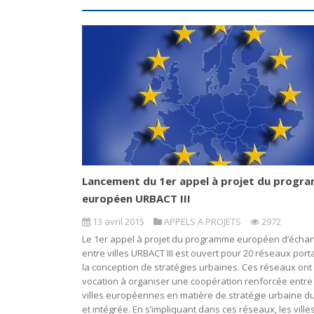
Lancement du 1er appel à projet du progr
européen URBACT III
13 avril 2015
APPELS A PROJETS
2972
Le 1er appel à projet du programme européen d’écha
entre villes URBACT III est ouvert pour 20 réseaux port
la conception de stratégies urbaines. Ces réseaux ont
vocation à organiser une coopération renforcée entre
villes européennes en matière de stratégie urbaine d
et intégrée. En s’impliquant dans ces réseaux, les ville