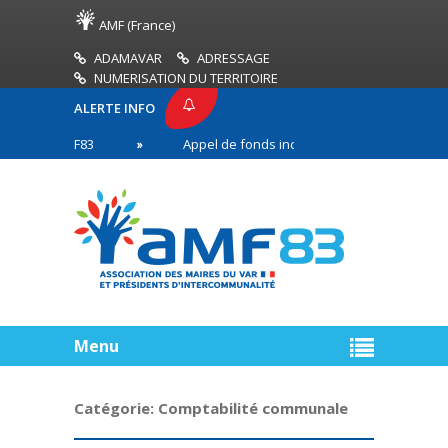
AMF (France)
ADAMAVAR
ADRESSAGE
NUMERISATION DU TERRITOIRE
ALERTE INFO
SE AMF83
Appel de fonds incendies de forêt
n première ligne
Menu
Catégorie:
Comptabilité communale