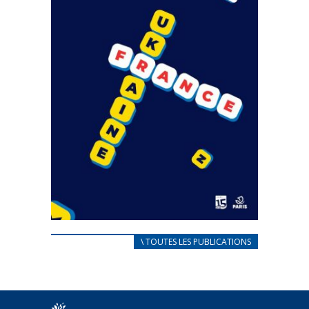
CARNET D’ACCUEIL
\ TOUTES LES PUBLICATIONS
FRANÇAIS/UKRAINIEN
25 avril 2022
Afin d’accompagner au mieux les réfugiés
ukrainiens arrivés en France,...