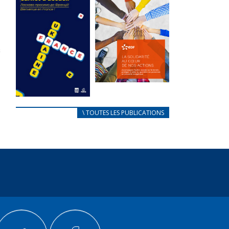
des conflits
l’élu local
d’intérêts
3 avril 2024
18 septembre 2023
Mise à jour avril
FEUILLETER
2024
FEUILLETER
La solidarité
au coeur de
CARNET
\ TOUTES LES PUBLICATIONS
nos actions
D’ACCUEIL
18 septembre 2023
FRANÇAIS/UKRAINIEN
25 avril 2022
FEUILLETER
Afin
d’accompagner
au mieux les
réfugiés
ukrainiens arrivés
en France,...
FEUILLETER