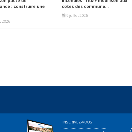
son pacte de
Incendies : l’AMF mobilisée aux
ance : construire une
côtés des commune...
9 juillet 2026
et 2026
INSCRIVEZ-VOUS
...................................................