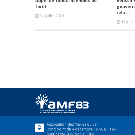
Appel de fonds incendies de
Réussir 
forêt
gouvern
relat...
31 juillet 2026
13 juill
Association des Maires du var
Rond point du 4 décembre 1974, BP 198
83007 DRAGUIGNAN CEDEX