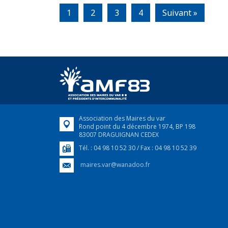
1
2
3
4
Suivant »
Association des Maires du var
Rond point du 4 décembre 1974, BP 198
83007 DRAGUIGNAN CEDEX
Tél. : 04 98 10 52 30 / Fax : 04 98 10 52 39
maires.var@wanadoo.fr