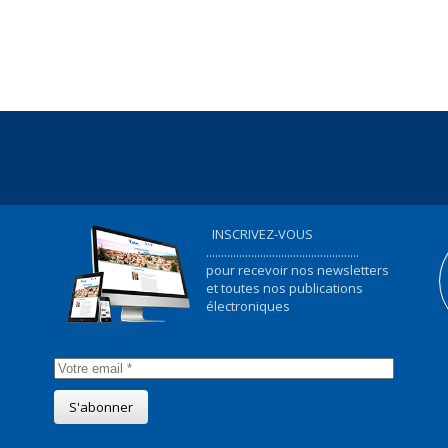
INSCRIVEZ-VOUS
...................................................
pour recevoir nos newsletters
et toutes nos publications
électroniques