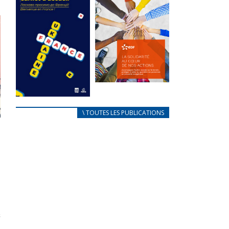
des conflits
l’élu local
d’intérêts
3 avril 2024
18 septembre 2023
Mise à jour avril
FEUILLETER
2024
FEUILLETER
La solidarité
au coeur de
CARNET
\ TOUTES LES PUBLICATIONS
nos actions
D’ACCUEIL
18 septembre 2023
FRANÇAIS/UKRAINIEN
25 avril 2022
FEUILLETER
Afin
d’accompagner
au mieux les
réfugiés
ukrainiens arrivés
en France,...
FEUILLETER