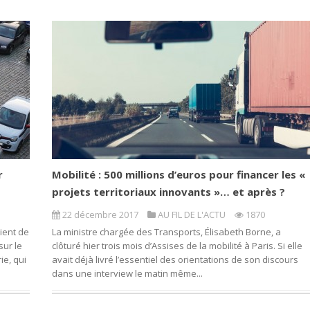
r
Mobilité : 500 millions d’euros pour financer les «
projets territoriaux innovants »… et après ?
22 décembre 2017
AU FIL DE L'ACTU
1870
ient de
La ministre chargée des Transports, Élisabeth Borne, a
sur le
clôturé hier trois mois d’Assises de la mobilité à Paris. Si elle
ie, qui
avait déjà livré l’essentiel des orientations de son discours
dans une interview le matin même...