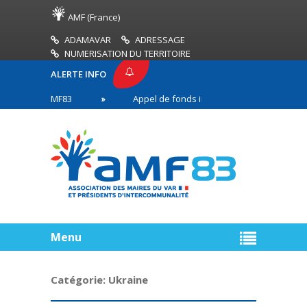
AMF (France)
ADAMAVAR
ADRESSAGE
NUMERISATION DU TERRITOIRE
ALERTE INFO
SSE AMF83
Appel de fonds incendies de forêt
en première ligne
Menu
Catégorie:
Ukraine