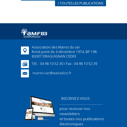
CARNET D’ACCUEIL
\ TOUTES LES PUBLICATIONS
FRANÇAIS/UKRAINIEN
25 avril 2022
Afin d’accompagner au mieux les réfugiés
ukrainiens arrivés en France,...
FEUILLETER
Association des Maires du var
Rond point du 4 décembre 1974, BP 198
83007 DRAGUIGNAN CEDEX
Tél. : 04 98 10 52 30 / Fax : 04 98 10 52 39
maires.var@wanadoo.fr
INSCRIVEZ-VOUS
...................................................
pour recevoir nos
newsletters
et toutes nos publications
électroniques