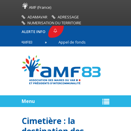
AMF (France)
ADAMAVAR
ADRESSAGE
NUMERISATION DU TERRITOIRE
ALERTE INFO
RESSE AMF83
Appel de fonds incendies de forêt
res en première ligne
Menu
Cimetière : la