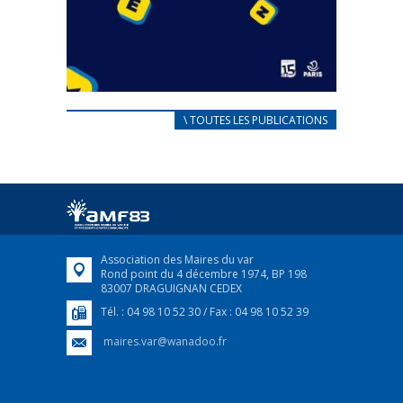
CARNET D’ACCUEIL
\ TOUTES LES PUBLICATIONS
FRANÇAIS/UKRAINIEN
25 avril 2022
Afin d’accompagner au mieux les réfugiés
ukrainiens arrivés en France,...
FEUILLETER
Association des Maires du var
Rond point du 4 décembre 1974, BP 198
83007 DRAGUIGNAN CEDEX
Tél. : 04 98 10 52 30 / Fax : 04 98 10 52 39
maires.var@wanadoo.fr