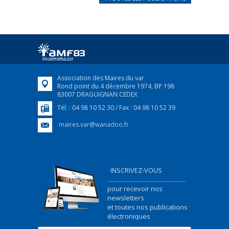
FRANÇAIS/UKRAINIEN
25 avril 2022
Afin d’accompagner au mieux les réfugiés
ukrainiens arrivés en France,...
FEUILLETER
Association des Maires du var
Rond point du 4 décembre 1974, BP 198
83007 DRAGUIGNAN CEDEX
Tél. : 04 98 10 52 30 / Fax : 04 98 10 52 39
maires.var@wanadoo.fr
INSCRIVEZ-VOUS
...................................................
pour recevoir nos
newsletters
et toutes nos publications
électroniques