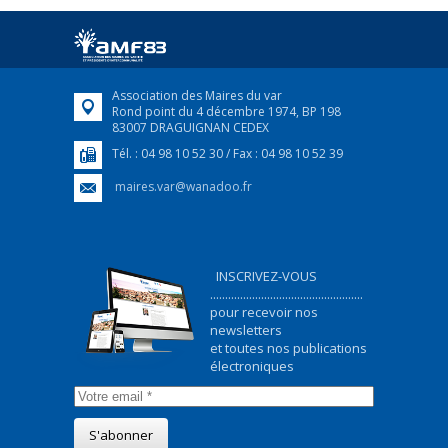
Afin d’accompagner au mieux les réfugiés
ukrainiens arrivés en France,...
FEUILLETER
Association des Maires du var
Rond point du 4 décembre 1974, BP 198
83007 DRAGUIGNAN CEDEX
Tél. : 04 98 10 52 30 / Fax : 04 98 10 52 39
maires.var@wanadoo.fr
INSCRIVEZ-VOUS
...................................................
pour recevoir nos
newsletters
et toutes nos publications
électroniques