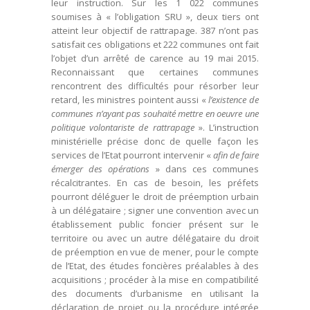
leur instruction. Sur les 1 022 communes
soumises à « l’obligation SRU », deux tiers ont
atteint leur objectif de rattrapage. 387 n’ont pas
satisfait ces obligations et 222 communes ont fait
l’objet d’un arrêté de carence au 19 mai 2015.
Reconnaissant que certaines communes
rencontrent des difficultés pour résorber leur
retard, les ministres pointent aussi «
l’existence de
communes n’ayant pas souhaité mettre en oeuvre une
politique volontariste de rattrapage
». L’instruction
ministérielle précise donc de quelle façon les
services de l’Etat pourront intervenir «
afin de faire
émerger des opérations
» dans ces communes
récalcitrantes. En cas de besoin, les préfets
pourront déléguer le droit de préemption urbain
à un délégataire ; signer une convention avec un
établissement public foncier présent sur le
territoire ou avec un autre délégataire du droit
de préemption en vue de mener, pour le compte
de l’Etat, des études foncières préalables à des
acquisitions ; procéder à la mise en compatibilité
des documents d’urbanisme en utilisant la
déclaration de projet ou la procédure intégrée