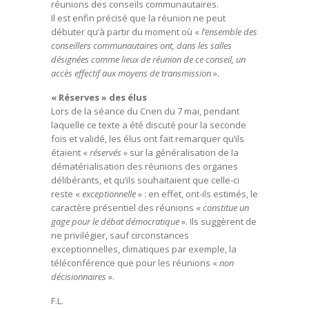
réunions des conseils communautaires.
Il est enfin précisé que la réunion ne peut
débuter qu’à partir du moment où «
l’ensemble des
conseillers communautaires ont, dans les salles
désignées comme lieux de réunion de ce conseil, un
accès effectif aux moyens de transmission
».
« Réserves » des élus
Lors de la séance du Cnen du 7 mai, pendant
laquelle ce texte a été discuté pour la seconde
fois et validé, les élus ont fait remarquer qu’ils
étaient «
réservés
» sur la généralisation de la
dématérialisation des réunions des organes
délibérants, et qu’ils souhaitaient que celle-ci
reste «
exceptionnelle
» : en effet, ont-ils estimés, le
caractère présentiel des réunions «
constitue un
gage pour le débat démocratique
». Ils suggèrent de
ne privilégier, sauf circonstances
exceptionnelles, climatiques par exemple, la
téléconférence que pour les réunions «
non
décisionnaires
».
F.L.