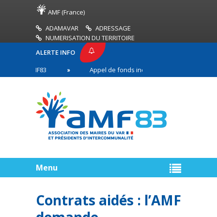
AMF (France)
ADAMAVAR
ADRESSAGE
NUMERISATION DU TERRITOIRE
ALERTE INFO
SSE AMF83
Appel de fonds incendies de forêt
en première ligne
Menu
Contrats aidés : l’AMF