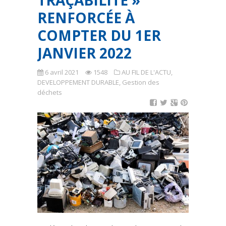
TRAÇABILITÉ »
RENFORCÉE À
COMPTER DU 1ER
JANVIER 2022
6 avril 2021
1548
AU FIL DE L'ACTU
,
DEVELOPPEMENT DURABLE
,
Gestion des
déchets