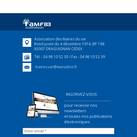
25 avril 2022
Afin d’accompagner au mieux les réfugiés
ukrainiens arrivés en France,...
FEUILLETER
Association des Maires du var
Rond point du 4 décembre 1974, BP 198
83007 DRAGUIGNAN CEDEX
Tél. : 04 98 10 52 30 / Fax : 04 98 10 52 39
maires.var@wanadoo.fr
INSCRIVEZ-VOUS
...................................................
pour recevoir nos
newsletters
et toutes nos publications
électroniques