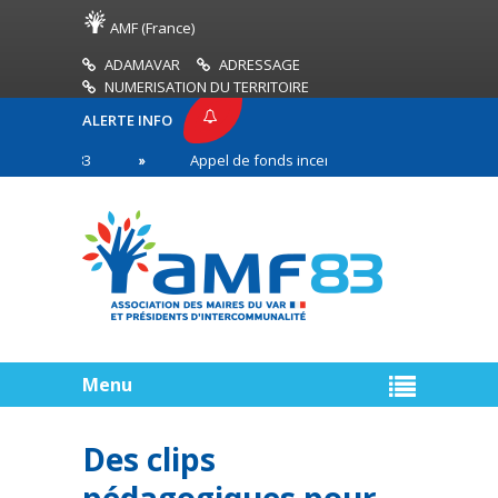
AMF (France)
ADAMAVAR
ADRESSAGE
NUMERISATION DU TERRITOIRE
ALERTE INFO
E AMF83
Appel de fonds incendies de forêt
Ré
 première ligne
Menu
Des clips