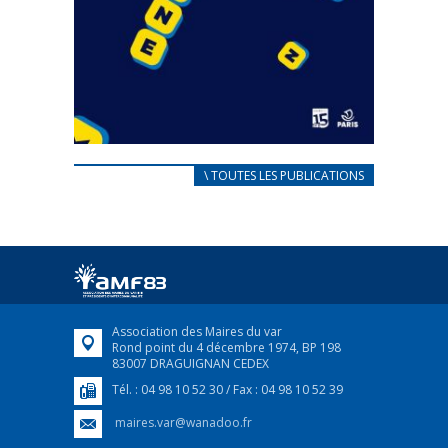
CARNET D’ACCUEIL
\ TOUTES LES PUBLICATIONS
FRANÇAIS/UKRAINIEN
25 avril 2022
Afin d’accompagner au mieux les réfugiés
ukrainiens arrivés en France,...
FEUILLETER
Association des Maires du var
Rond point du 4 décembre 1974, BP 198
83007 DRAGUIGNAN CEDEX
Tél. : 04 98 10 52 30 / Fax : 04 98 10 52 39
maires.var@wanadoo.fr