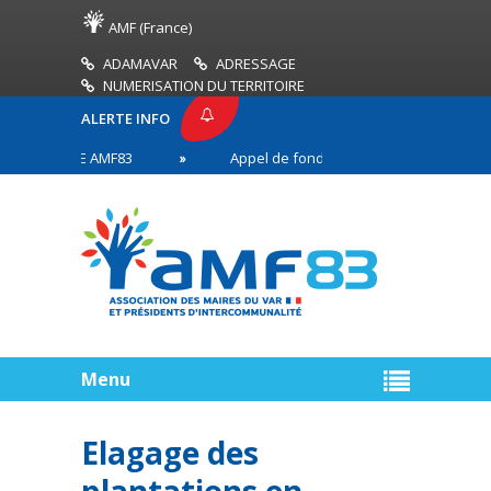
AMF (France)
ADAMAVAR
ADRESSAGE
NUMERISATION DU TERRITOIRE
ALERTE INFO
 PRESSE AMF83
Appel de fonds incendies de forêt
ires en première ligne
Menu
Elagage des