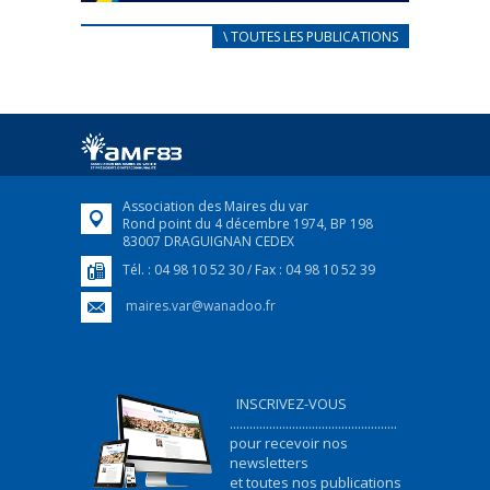
CARNET D’ACCUEIL
\ TOUTES LES PUBLICATIONS
FRANÇAIS/UKRAINIEN
25 avril 2022
Afin d’accompagner au mieux les réfugiés
ukrainiens arrivés en France,...
FEUILLETER
Association des Maires du var
Rond point du 4 décembre 1974, BP 198
83007 DRAGUIGNAN CEDEX
Tél. : 04 98 10 52 30 / Fax : 04 98 10 52 39
maires.var@wanadoo.fr
INSCRIVEZ-VOUS
...................................................
pour recevoir nos
newsletters
et toutes nos publications