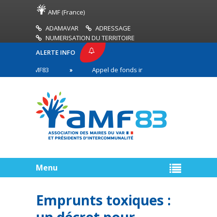
AMF (France)
ADAMAVAR
ADRESSAGE
NUMERISATION DU TERRITOIRE
ALERTE INFO
ESSE AMF83
Appel de fonds incendies de forêt
 en première ligne
Menu
Emprunts toxiques :